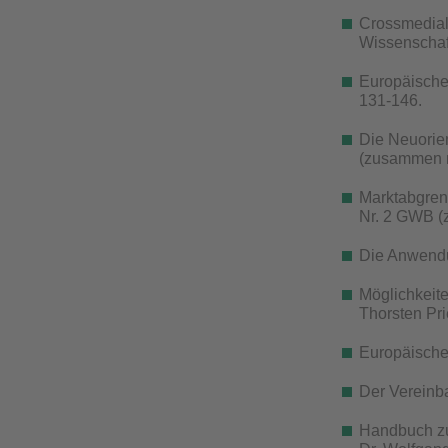
Crossmedial
Wissenschaft
Europäisches
131-146.
Die Neuorien
(zusammen m
Marktabgren
Nr. 2 GWB (
Die Anwendun
Möglichkeit
Thorsten Pri
Europäisches
Der Vereinb
Handbuch zu