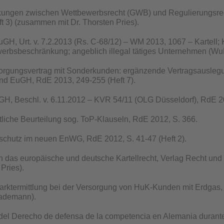
ungen zwischen Wettbewerbsrecht (GWB) und Regulierungsrech
t 3) (zusammen mit Dr. Thorsten Pries).
H, Urt. v. 7.2.2013 (Rs. C-68/12) – WM 2013, 1067 – Kartell; K
erbsbeschränkung; angeblich illegal tätiges Unternehmen (WuB
orgungsvertrag mit Sonderkunden: ergänzende Vertragsausleg
d EuGH, RdE 2013, 249-255 (Heft 7).
H, Beschl. v. 6.11.2012 – KVR 54/11 (OLG Düsseldorf), RdE 20
htliche Beurteilung sog. ToP-Klauseln, RdE 2012, S. 366.
schutz im neuen EnWG, RdE 2012, S. 41-47 (Heft 2).
n das europäische und deutsche Kartellrecht, Verlag Recht und 
 Pries).
arktermittlung bei der Versorgung von HuK-Kunden mit Erdgas
Lademann).
del Derecho de defensa de la competencia en Alemania durante 