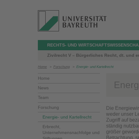
RECHTS- UND WIRTSCHAFTSWISSENSCHA
Zivilrecht V – Bürgerliches Recht, dt. und 
Home
>
Forschung
>
Energie- und Kartellrecht
Home
Energi
News
Team
Forschung
Die Energiewir
weder unser Le
Energie- und Kartellrecht
Zugriff auf be
ständig nutzba
Erbrecht,
größer geworde
Unternehmensnachfolge und
Betrachtung, s
Stiftungen