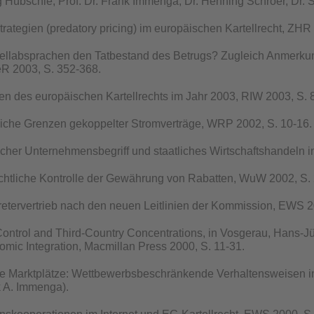
 Hübschle, Prof. Dr. Frank Immenga, Dr. Henning Schröer, Dr.
rategien (predatory pricing) im europäischen Kartellrecht, ZHR
tellabsprachen den Tatbestand des Betrugs? Zugleich Anmerkun
R 2003, S. 352-368.
en des europäischen Kartellrechts im Jahr 2003, RIW 2003, S.
iche Grenzen gekoppelter Stromverträge, WRP 2002, S. 10-16.
licher Unternehmensbegriff und staatliches Wirtschaftshandeln
echtliche Kontrolle der Gewährung von Rabatten, WuW 2002, S.
etervertrieb nach den neuen Leitlinien der Kommission, EWS 2
ntrol and Third-Country Concentrations, in Vosgerau, Hans-Jürg
mic Integration, Macmillan Press 2000, S. 11-31.
he Marktplätze: Wettbewerbsbeschränkende Verhaltensweisen i
k A. Immenga).