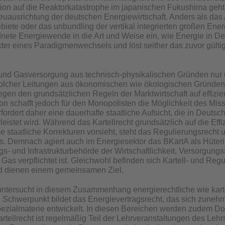
ion auf die Reaktorkatastrophe im japanischen Fukushima geht
uausrichtung der deutschen Energiewirtschaft. Anders als das
iete oder das unbundling der vertikal integrierten großen Ene
rdnete Energiewende in die Art und Weise ein, wie Energie in 
ter eines Paradigmenwechsels und löst seither das zuvor gültig
und Gasversorgung aus technisch-physikalischen Gründen nur ü
olcher Leitungen aus ökonomischen wie ökologischen Gründen gl
egen den grundsätzlichen Regeln der Marktwirtschaft auf effizi
on schafft jedoch für den Monopolisten die Möglichkeit des Mi
rfordert daher eine dauerhafte staatliche Aufsicht, die in Deuts
istet wird. Während das Kartellrecht grundsätzlich auf die Effi
staatliche Korrekturen vorsieht, steht das Regulierungsrecht 
s. Demnach agiert auch im Energiesektor das BKartA als Hüter
gs- und Infrastrukturbehörde der Wirtschaftlichkeit, Versorgun
d Gas verpflichtet ist. Gleichwohl befinden sich Kartell- und Re
d dienen einem gemeinsamen Ziel.
untersucht in diesem Zusammenhang energierechtliche wie kart
 Schwerpunkt bildet das Energievertragsrecht, das sich zunehm
ezialmaterie entwickelt. In diesen Bereichen werden zudem Dok
tellrecht ist regelmäßig Teil der Lehrveranstaltungen des Lehrs