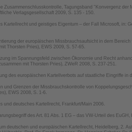
e Zusammenschlusskontrolle, Tagungsband "Konvergenz der M
liche Verlagsgesellschaft 2009, S. 135 - 150.
 Kartellrecht und geistiges Eigentum – der Fall Microsoft, in:
tierung der europäischen Missbrauchsaufsicht in dem Bereich v
it Thorsten Pries), EWS 2009, S. 57-65.
zung im Spannungsfeld zwischen Ökonomie und Recht anhand de
zusammen mit Thorsten Pries), ZWeR 2008, S. 237-251.
g des europäischen Kartellverbots auf staatliche Eingriffe in
en und Grenzen der Missbrauchskontrolle von Koppelungsgeschä
es), EWS 2008, S. 1-6.
 und deutsches Kartellrecht, Frankfurt/Main 2006.
arungsbegriff des Art. 81 Abs. 1 EG – das VW-Urteil des EuGH,
m deutschen und europäischen Kartellrecht, Heidelberg, 2. Au