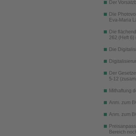
Der Vorsatzb
Die Photovol
Eva-Maria L
Die flächen
262 (Heft 6)
Die Digitali
Digitalisier
Der Gesetze
5-12 (zusamm
Mithaftung 
Anm. zum BGH
Anm. zum BGH
Preisanpass
Bereich noch