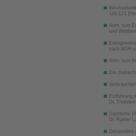
Wechselwirk
116-121 (Hef
Anm. zum EuG
und Wettbew
Energievers
nach BGH un
Anm. zum BG
Die zivilrec
Verbraucher
Einführung i
Dr. Thorsten
Sachliche M
Dr. Rainer 
Desarrollos 