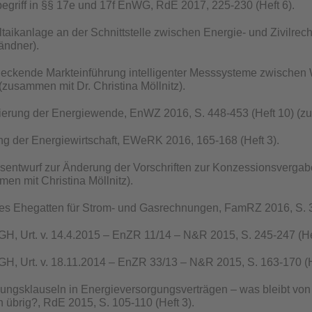
egriff in §§ 17e und 17f EnWG, RdE 2017, 225-230 (Heft 6).
taikanlage an der Schnittstelle zwischen Energie- und Zivilre
ändner).
deckende Markteinführung intelligenter Messsysteme zwischen
 (zusammen mit Dr. Christina Möllnitz).
sierung der Energiewende, EnWZ 2016, S. 448-453 (Heft 10) (zus
ung der Energiewirtschaft, EWeRK 2016, 165-168 (Heft 3).
sentwurf zur Änderung der Vorschriften zur Konzessionsverg
en mit Christina Möllnitz).
des Ehegatten für Strom- und Gasrechnungen, FamRZ 2016, S. 3
, Urt. v. 14.4.2015 – EnZR 11/14 – N&R 2015, S. 245-247 (Hef
, Urt. v. 18.11.2014 – EnZR 33/13 – N&R 2015, S. 163-170 (Hef
ungsklauseln in Energieversorgungsverträgen – was bleibt von 
 übrig?, RdE 2015, S. 105-110 (Heft 3).