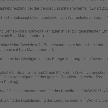
arktabgrenzung bei der Versorgung mit Fernwärme, NZKart 2019,
echtliche Zulässigkeit der Laufzeiten von Wärmelieferverträgen
nd Betrieb von Photovoltaikanlagen in der zivilgerichtlichen E
n mit Eva-Maria Ländner).
platz keine Steckdose? - Betrachtungen zur häuslichen Ladeinf
usammen mit Eva-Maria Ländner).
obleme bei Streitigkeiten aus Energielieferung - zum Anwe
chaft 4.0: Smart Grids und Smart Markets in Zeiten voranschreite
lichen Vereinigung für das gesamt Regulierungsrecht – Reguli
n Kühling).
kt 2.0 als Herausforderung für das Kartellrecht, WuW 2017, 434
G und die Digitalisierung der Energiewende: ein Werkstattber