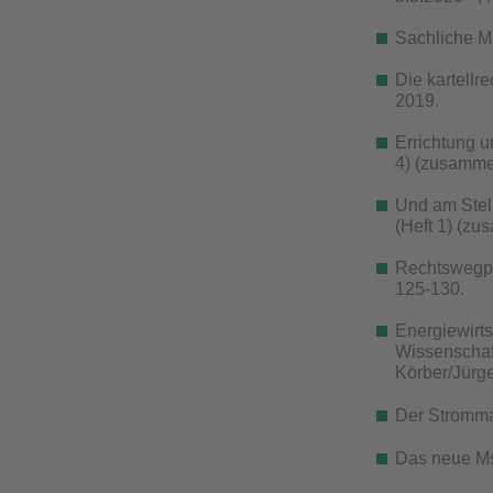
Sachliche M
Die kartellr
2019.
Errichtung u
4) (zusamme
Und am Stell
(Heft 1) (z
Rechtswegpr
125-130.
Energiewirts
Wissenschaft
Körber/Jürge
Der Strommar
Das neue Msb