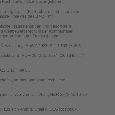
en Rechtsanwaltskanzlei angeboten.
s Energierecht (
FER
) über die ein intensiver
ikus-Projektes
des BMBF mit.
echtliche Fragestellungen und gehört dem
e- und Wettbewerbsrecht in der Kommunalen
tlichen Vereinigung für das gesame
 Netznutzung, EnWZ 2023, S. 99-103 (Heft 4).
rspektiven), MDR 2022, S. 1057-1063 (Heft 17),
2, 241 (Heft 5).
afts-, unions- und kartellrechtliche
orm des EnWG vom Juli 2021, N&R 2022, S. 13-18
- zugleich Anm. z. Urteil d. OLG Rostock v.