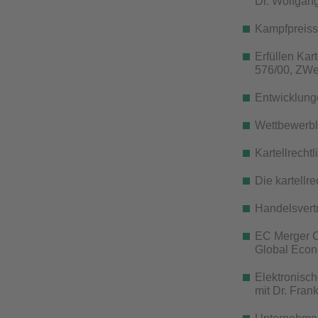
Dr. Wolfgang
Kampfpreisst
Erfüllen Kar
576/00, ZWe
Entwicklung
Wettbewerbl
Kartellrecht
Die kartellr
Handelsvertr
EC Merger Co
Global Econo
Elektronisc
mit Dr. Fran