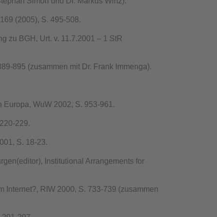
 Stephan Simon und Dr. Markus Wirtz).
 169 (2005), S. 495-508.
g zu BGH, Urt. v. 11.7.2001 – 1 StR
 889-895 (zusammen mit Dr. Frank Immenga).
 in Europa, WuW 2002, S. 953-961.
 220-229.
001, S. 18-23.
en(editor), Institutional Arrangements for
m Internet?, RIW 2000, S. 733-739 (zusammen