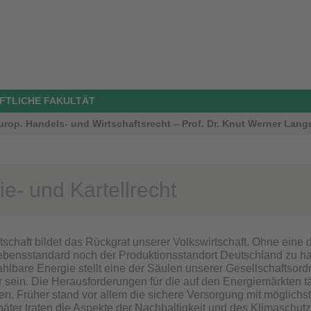
FTLICHE FAKULTÄT
europ. Handels- und Wirtschaftsrecht – Prof. Dr. Knut Werner Lang
e- und Kartellrecht
tschaft bildet das Rückgrat unserer Volkswirtschaft. Ohne eine
bensstandard noch der Produktionsstandort Deutschland zu hal
zahlbare Energie stellt eine der Säulen unserer Gesellschaftsor
r sein. Die Herausforderungen für die auf den Energiemärkten t
n. Früher stand vor allem die sichere Versorgung mit möglichst
päter traten die Aspekte der Nachhaltigkeit und des Klimaschut