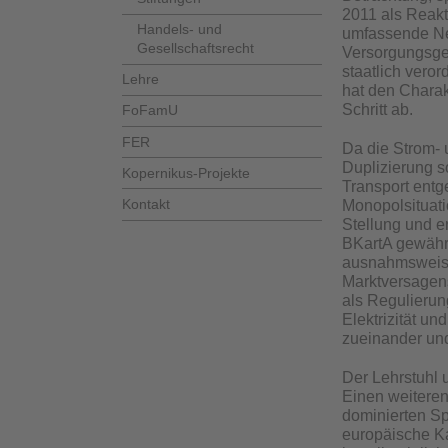
2011 als Reakt
Handels- und
umfassende Ne
Gesellschaftsrecht
Versorgungsgeb
staatlich vero
Lehre
hat den Charak
Schritt ab.
FoFamU
FER
Da die Strom- 
Duplizierung s
Kopernikus-Projekte
Transport entg
Kontakt
Monopolsituati
Stellung und e
BKartA gewährle
ausnahmsweise 
Marktversagen
als Regulierun
Elektrizität un
zueinander un
Der Lehrstuhl 
Einen weiteren
dominierten Sp
europäische Kar