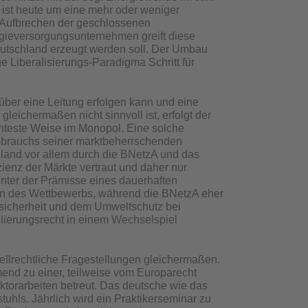
 ist heute um eine mehr oder weniger
 Aufbrechen der geschlossenen
rgieversorgungsunternehmen greift diese
Deutschland erzeugt werden soll. Der Umbau
e Liberalisierungs-Paradigma Schritt für
ber eine Leitung erfolgen kann und eine
eichermaßen nicht sinnvoll ist, erfolgt der
enteste Weise im Monopol. Eine solche
ssbrauchs seiner marktbeherrschenden
chland vor allem durch die BNetzA und das
zienz der Märkte vertraut und daher nur
unter der Prämisse eines dauerhaften
in des Wettbewerbs, während die BNetzA eher
gssicherheit und dem Umweltschutz bei
gulierungsrecht in einem Wechselspiel
ellrechtliche Fragestellungen gleichermaßen.
end zu einer, teilweise vom Europarecht
torarbeiten betreut. Das deutsche wie das
tuhls. Jährlich wird ein Praktikerseminar zu