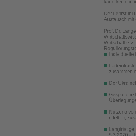
kartellrechtli
Der Lehrstuhl 
Austausch mit 
Prof. Dr. Lange
Wirtschaftswis
Wirtschaft e.V. 
Regulierungsre
Individuelle
Ladeinfrastr
zusammen mi
Der Ukrainek
Gespaltene P
Überlegunge
Nutzung von 
(Heft 1), z
Langfristige
5.3.2020 - ,