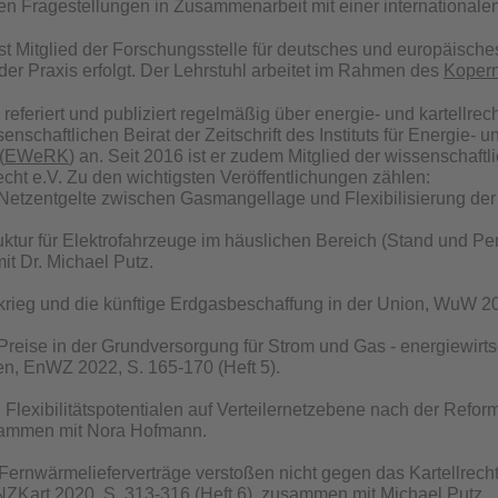
chen Fragestellungen in Zusammenarbeit mit einer international
ist Mitglied der Forschungsstelle für deutsches und europäische
der Praxis erfolgt. Der Lehrstuhl arbeitet im Rahmen des
Kopern
 referiert und publiziert regelmäßig über energie- und kartellr
senschaftlichen Beirat der Zeitschrift des Instituts für Energi
(
EWeRK
) an. Seit 2016 ist er zudem Mitglied der wissenschaf
cht e.V. Zu den wichtigsten Veröffentlichungen zählen:
 Netzentgelte zwischen Gasmangellage und Flexibilisierung der
uktur für Elektrofahrzeuge im häuslichen Bereich (Stand und Pe
t Dr. Michael Putz.
rieg und die künftige Erdgasbeschaffung in der Union, WuW 202
reise in der Grundversorgung für Strom und Gas - energiewirtsch
n, EnWZ 2022, S. 165-170 (Heft 5).
Flexibilitätspotentialen auf Verteilernetzebene nach der Ref
usammen mit Nora Hofmann.
 Fernwärmelieferverträge verstoßen nicht gegen das Kartellrecht 
 NZKart 2020, S. 313-316 (Heft 6), zusammen mit Michael Putz.