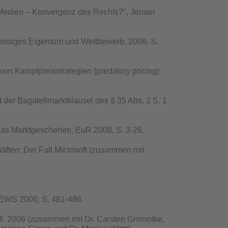
edien – Konvergenz des Rechts?", Jenaer
 Geistiges Eigentum und Wettbewerb, 2009, S.
on Kampfpreisstrategien (predatory pricing)
r Bagatellmarktklausel des § 35 Abs. 2 S. 1
 das Marktgeschehen, EuR 2008, S. 3-26.
ften: Der Fall Microsoft (zusammen mit
 EWS 2006, S. 481-486.
fl. 2006 (zusammen mit Dr. Carsten Gromotke,